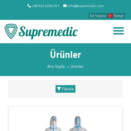
+90322 4594101
info@supremedic.com
Dil Seçiniz
Türkçe
Ürünler
Ana Sayfa
Ürünler
Filtrele