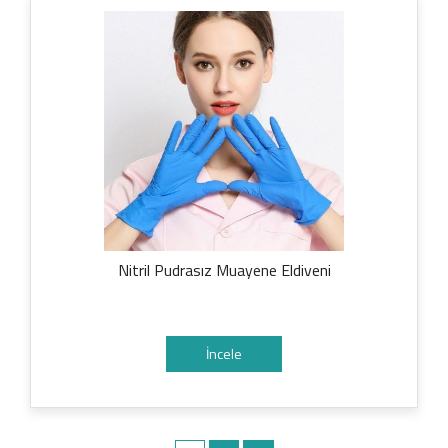
Nitril Pudrasız Muayene Eldiveni
İncele